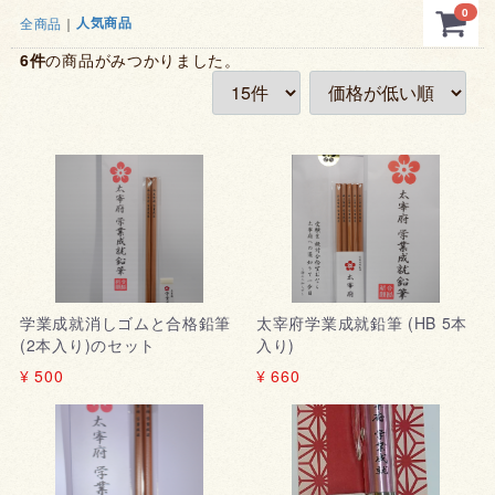
0
人気商品
全商品
6
件
の商品がみつかりました。
学業成就消しゴムと合格鉛筆
太宰府学業成就鉛筆 (HB 5本
(2本入り)のセット
入り)
¥ 500
¥ 660